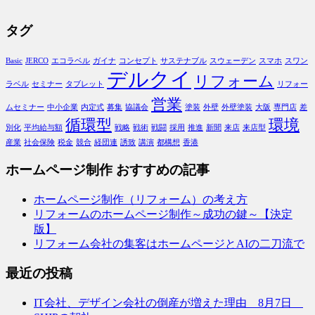
タグ
Basic
JERCO
エコラベル
ガイナ
コンセプト
サステナブル
スウェーデン
スマホ
スワン
デルクイ
リフォーム
ラベル
セミナー
タブレット
リフォー
営業
ムセミナー
中小企業
内定式
募集
協議会
塗装
外壁
外壁塗装
大阪
専門店
差
循環型
環境
別化
平均給与額
戦略
戦術
戦闘
採用
推進
新聞
来店
来店型
産業
社会保険
税金
競合
経団連
誘致
講演
都構想
香港
ホームページ制作 おすすめの記事
ホームページ制作（リフォーム）の考え方
リフォームのホームページ制作～成功の鍵～【決定
版】
リフォーム会社の集客はホームページとAIの二刀流で
最近の投稿
IT会社、デザイン会社の倒産が増えた理由 8月7日