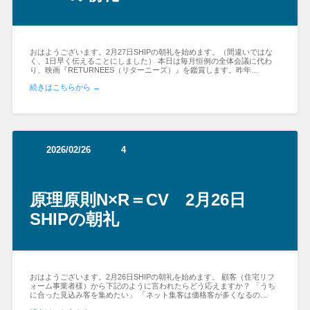
おはようございます。2月27日SHIPの朝礼を始めます。（間違いではな
く、1日早く伝えることにしました） 本日は毎月恒例の全体会議に代わ
り、映画『RETURNEES（リターニーズ）』を鑑賞します。昨年…
続きはこちらから →
2026/02/26
4
原理原則N×R＝CV 2月26日
SHIPの朝礼
おはようございます。2月26日SHIPの朝礼を始めます。 顧客（住宅リフ
ォーム事業者様）から下記のように言われたらどう応えますか？ 「うち
に合った見込み客を集めたい」 「ネット集客は価格客が多くなるの…