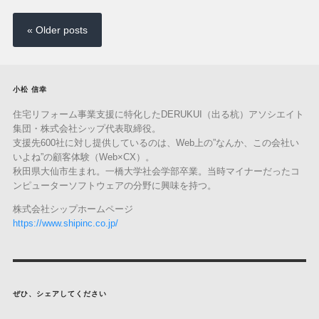
« Older posts
小松 信幸
住宅リフォーム事業支援に特化したDERUKUI（出る杭）アソシエイト
集団・株式会社シップ代表取締役。
支援先600社に対し提供しているのは、Web上の”なんか、この会社い
いよね”の顧客体験（Web×CX）。
秋田県大仙市生まれ。一橋大学社会学部卒業。当時マイナーだったコ
ンピューターソフトウェアの分野に興味を持つ。
株式会社シップホームページ
https://www.shipinc.co.jp/
ぜひ、シェアしてください