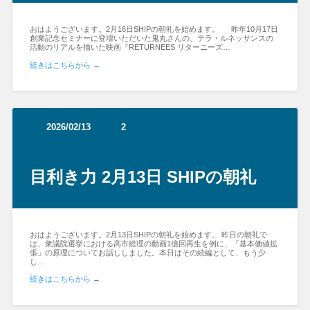
おはようございます。2月16日SHIPの朝礼を始めます。 昨年10月17日
創業記念セミナーに登壇いただいた鬼丸さんの、テラ・ルネッサンスの
活動のリアルを描いた映画『RETURNEES リターニーズ…
続きはこちらから →
2026/02/13
2
目利き力 2月13日 SHIPの朝礼
おはようございます。2月13日SHIPの朝礼を始めます。 昨日の朝礼で
は、衆議院選挙における高市総理の動画1億回再生を例に、「基本価値拡
張」の原理についてお話ししました。本日はその続編として、もう少
し…
続きはこちらから →