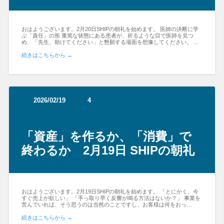
おはようございます。2月20日SHIPの朝礼を始めます。 医師の決断に学
ぶ「責任」の形 重篤な状態にある患者が、祈るような目で医師を見つ
め、「先生、助けてください」と懇願する場面を想像してください。 …
続きはこちらから →
2026/02/19
4
「資産」を作るか、「消費」で
終わるか 2月19日 SHIPの朝礼
おはようございます。2月19日SHIPの朝礼を始めます。 「とにかく、今
すぐ売上が欲しい」 「手っ取り早く反響が鳴る方法はないか？」 事業を
営んでいれば、そう思うのは当然のことですし、お客様は何をおっ…
続きはこちらから →