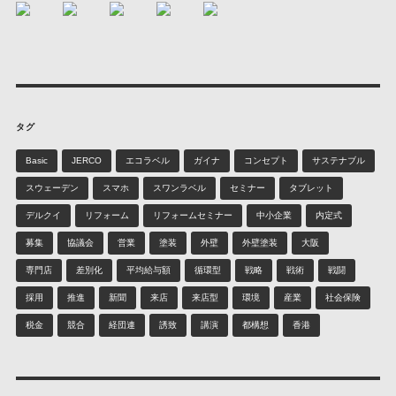
タグ
Basic
JERCO
エコラベル
ガイナ
コンセプト
サステナブル
スウェーデン
スマホ
スワンラベル
セミナー
タブレット
デルクイ
リフォーム
リフォームセミナー
中小企業
内定式
募集
協議会
営業
塗装
外壁
外壁塗装
大阪
専門店
差別化
平均給与額
循環型
戦略
戦術
戦闘
採用
推進
新聞
来店
来店型
環境
産業
社会保険
税金
競合
経団連
誘致
講演
都構想
香港