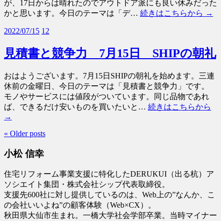
が、17日からは晴れたのでアウトドア派にも良い休みだった
かと思います。今日のテーマは「デ…
続きはこちらから →
2022/07/15
12
見積書と競争力 7月15日 SHIPの朝礼
おはようございます。7月15日SHIPの朝礼を始めます。三連
休前の金曜日、今日のテーマは「見積書と競争力」です。
モノやサービスには値段がついています。同じ品物であれ
ば、できるだけ安いものを買いたいと…
続きはこちらから
→
« Older posts
小松 信幸
住宅リフォーム事業支援に特化したDERUKUI（出る杭）ア
ソシエイト集団・株式会社シップ代表取締役。
支援先600社に対し提供しているのは、Web上の”なんか、こ
の会社いいよね”の顧客体験（Web×CX）。
秋田県大仙市生まれ。一橋大学社会学部卒業。当時マイナー