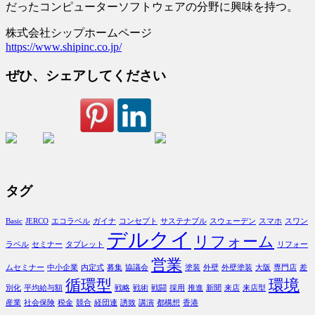
だったコンピューターソフトウェアの分野に興味を持つ。
株式会社シップホームページ
https://www.shipinc.co.jp/
ぜひ、シェアしてください
タグ
Basic
JERCO
エコラベル
ガイナ
コンセプト
サステナブル
スウェーデン
スマホ
スワン
デルクイ
リフォーム
ラベル
セミナー
タブレット
リフォー
営業
ムセミナー
中小企業
内定式
募集
協議会
塗装
外壁
外壁塗装
大阪
専門店
差
循環型
環境
別化
平均給与額
戦略
戦術
戦闘
採用
推進
新聞
来店
来店型
産業
社会保険
税金
競合
経団連
誘致
講演
都構想
香港