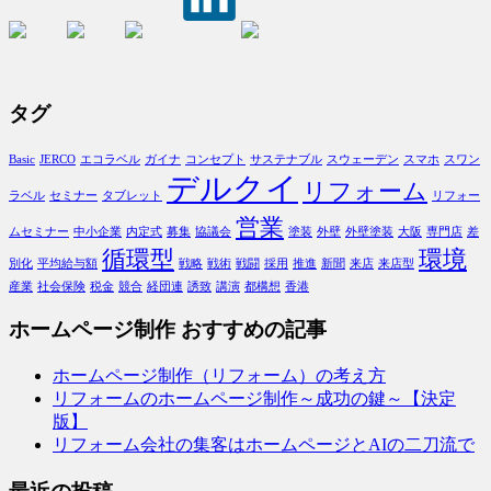
タグ
Basic
JERCO
エコラベル
ガイナ
コンセプト
サステナブル
スウェーデン
スマホ
スワン
デルクイ
リフォーム
ラベル
セミナー
タブレット
リフォー
営業
ムセミナー
中小企業
内定式
募集
協議会
塗装
外壁
外壁塗装
大阪
専門店
差
循環型
環境
別化
平均給与額
戦略
戦術
戦闘
採用
推進
新聞
来店
来店型
産業
社会保険
税金
競合
経団連
誘致
講演
都構想
香港
ホームページ制作 おすすめの記事
ホームページ制作（リフォーム）の考え方
リフォームのホームページ制作～成功の鍵～【決定
版】
リフォーム会社の集客はホームページとAIの二刀流で