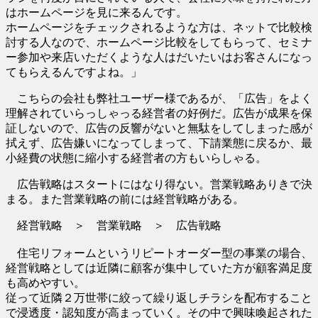
はホームページを見に来るんです。
ホームページをチェックされるような方は、ネットで比較検
討する人なので、ホームページ比較をしてもらって、セミナ
ー参加や来店いただくような人はだいたいはお客さんになっ
てもらえるんですよね。」
こちらの会社も弊社ユーザー様であるが、「広告」をよく
理解されていらっしゃっる経営者の好例だ。広告が成果を保
証しないので、広告の反響がないと無駄をしてしまった感が
拭えず、広告嫌いになってしまって、下請業態に戻るか、最
小経費の状態に縮小する経営者の方もいらしゃる。
広告戦略はスタートにはなり得ない。営業戦略ありきで決
まる。また営業戦略の前には経営戦略がある。
経営戦略 ＞ 営業戦略 ＞ 広告戦略
住宅リフォームというリピートオーダー型の事業の場合、
経営戦略としては近隣に顧客が集中していた方が顧客満足度
も高めやすい。
従って近隣２万世帯に絞って繰り返しチラシを配布すること
で浸透度・認知度が高まっていく。その中で興味喚起された