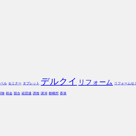
デルクイ
リフォーム
ラベル
セミナー
タブレット
リフォームセ
保険
税金
競合
経団連
誘致
講演
都構想
香港