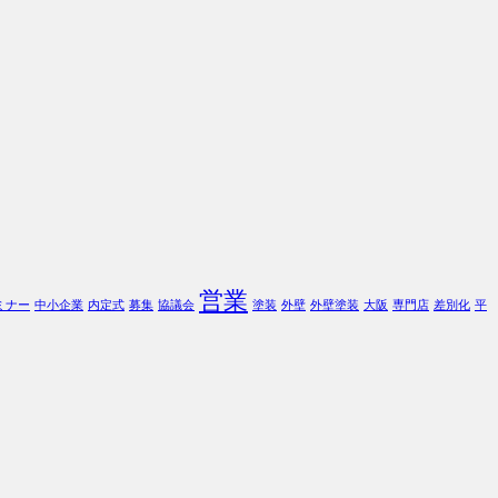
営業
ミナー
中小企業
内定式
募集
協議会
塗装
外壁
外壁塗装
大阪
専門店
差別化
平