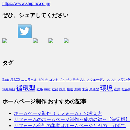
https://www.shipinc.co.jp/
ぜひ、シェアしてください
タグ
Basic
JERCO
エコラベル
ガイナ
コンセプト
サステナブル
スウェーデン
スマホ
スワン
循環型
環境
均給与額
戦略
戦術
戦闘
採用
推進
新聞
来店
来店型
産業
社会
ホームページ制作 おすすめの記事
ホームページ制作（リフォーム）の考え方
リフォームのホームページ制作～成功の鍵～【決定版】
リフォーム会社の集客はホームページとAIの二刀流で